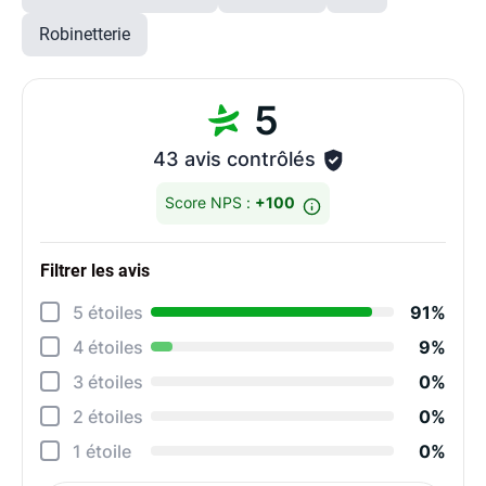
Robinetterie
5
43 avis contrôlés
Score NPS :
+100
Filtrer les avis
Détai
5 étoiles
91%
Info
4 étoiles
9%
Réac
3 étoiles
0%
Prop
2 étoiles
0%
Ten
1 étoile
0%