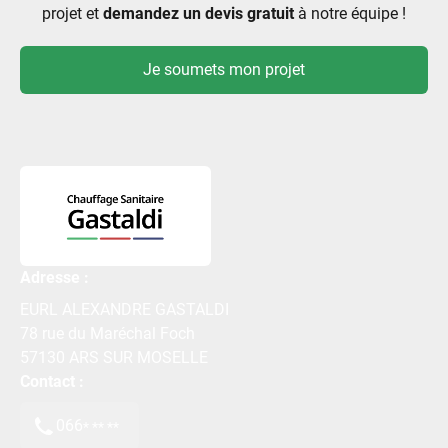
projet et
demandez un devis gratuit
à notre équipe !
Je soumets mon projet
Adresse :
EURL ALEXANDRE GASTALDI
78 rue du Maréchal Foch
57130
ARS SUR MOSELLE
Contact :
066
* ** **