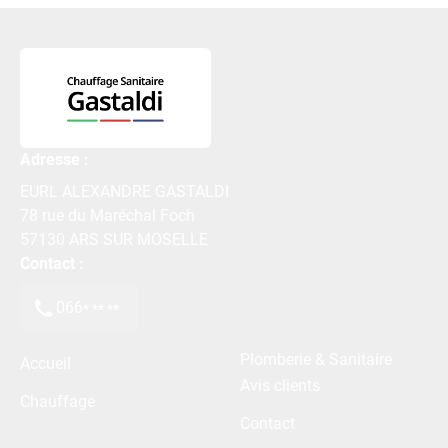
Adresse :
EURL ALEXANDRE GASTALDI
78 rue du Maréchal Foch
57130
ARS SUR MOSELLE
Contact :
066
* ** **
Plomberie & Sanitaire
Accueil
Avis clients
Chauffage
Contact